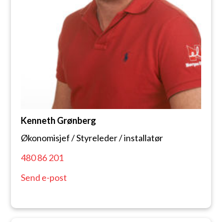
Kenneth Grønberg
Økonomisjef / Styreleder / installatør
480 86 201
Send e-post